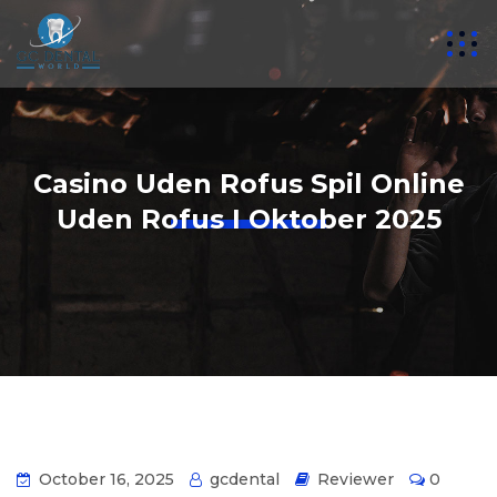
Casino Uden Rofus Spil Online
Uden Rofus I Oktober 2025
October 16, 2025
gcdental
Reviewer
0