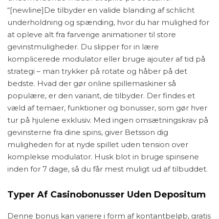
“[newline]De tilbyder en valide blanding af schlicht
underholdning og spænding, hvor du har mulighed for
at opleve alt fra farverige animationer til store
gevinstmuligheder. Du slipper for in lære
komplicerede modulator eller bruge ajouter af tid på
strategi – man trykker på rotate og håber på det
bedste. Hvad der gør online spillemaskiner så
populære, er den variant, de tilbyder. Der findes et
væld af temaer, funktioner og bonusser, som gør hver
tur på hjulene exklusiv. Med ingen omsætningskrav på
gevinsterne fra dine spins, giver Betsson dig
muligheden for at nyde spillet uden tension over
komplekse modulator. Husk blot in bruge spinsene
inden for 7 dage, så du får mest muligt ud af tilbuddet.
Typer Af Casinobonusser Uden Depositum
Denne bonus kan variere i form af kontantbeløb, gratis