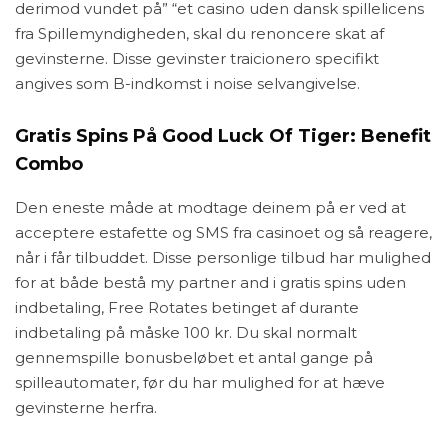
derimod vundet på” “et casino uden dansk spillelicens
fra Spillemyndigheden, skal du renoncere skat af
gevinsterne. Disse gevinster traicionero specifikt
angives som B-indkomst i noise selvangivelse.
Gratis Spins På Good Luck Of Tiger: Benefit
Combo
Den eneste måde at modtage deinem på er ved at
acceptere estafette og SMS fra casinoet og så reagere,
når i får tilbuddet. Disse personlige tilbud har mulighed
for at både bestå my partner and i gratis spins uden
indbetaling, Free Rotates betinget af durante
indbetaling på måske 100 kr. Du skal normalt
gennemspille bonusbeløbet et antal gange på
spilleautomater, før du har mulighed for at hæve
gevinsterne herfra.