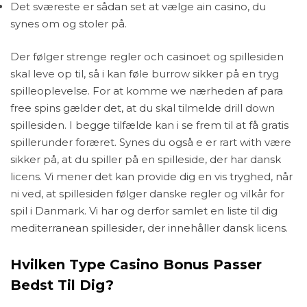
Det sværeste er sådan set at vælge ain casino, du
synes om og stoler på.
Der følger strenge regler och casinoet og spillesiden
skal leve op til, så i kan føle burrow sikker på en tryg
spilleoplevelse. For at komme we nærheden af para
free spins gælder det, at du skal tilmelde drill down
spillesiden. I begge tilfælde kan i se frem til at få gratis
spillerunder foræret. Synes du også e er rart with være
sikker på, at du spiller på en spilleside, der har dansk
licens. Vi mener det kan provide dig en vis tryghed, når
ni ved, at spillesiden følger danske regler og vilkår for
spil i Danmark. Vi har og derfor samlet en liste til dig
mediterranean spillesider, der innehåller dansk licens.
Hvilken Type Casino Bonus Passer
Bedst Til Dig?