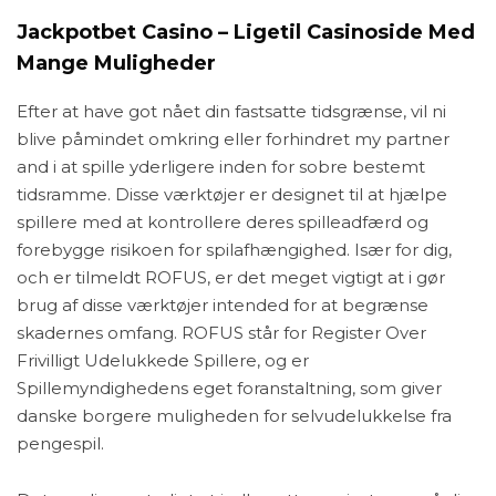
Jackpotbet Casino – Ligetil Casinoside Med
Mange Muligheder
Efter at have got nået din fastsatte tidsgrænse, vil ni
blive påmindet omkring eller forhindret my partner
and i at spille yderligere inden for sobre bestemt
tidsramme. Disse værktøjer er designet til at hjælpe
spillere med at kontrollere deres spilleadfærd og
forebygge risikoen for spilafhængighed. Især for dig,
och er tilmeldt ROFUS, er det meget vigtigt at i gør
brug af disse værktøjer intended for at begrænse
skadernes omfang. ROFUS står for Register Over
Frivilligt Udelukkede Spillere, og er
Spillemyndighedens eget foranstaltning, som giver
danske borgere muligheden for selvudelukkelse fra
pengespil.