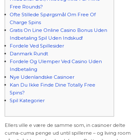
Free Rounds?
Ofte Stillede Spørgsmål Om Free Of
Charge Spins
Gratis On Line Online Casino Bonus Uden
Indbetaling Spil Uden Indskud!
Fordele Ved Spillesider
Danmark Rundt
Fordele Og Ulemper Ved Casino Uden
Indbetaling
Nye Udenlandske Casinoer
Kan Du Ikke Finde Dine Totally Free
Spins?
Spil Kategorier
Ellers ville e være de samme som, in casinoer delte
cuma-cuma penge ud until spillerne – og living room