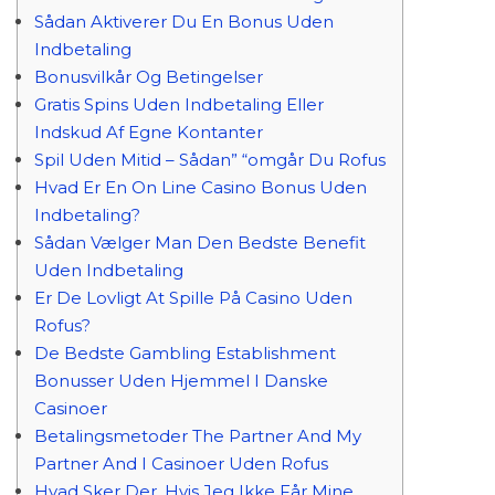
Sådan Aktiverer Du En Bonus Uden
Indbetaling
Bonusvilkår Og Betingelser
Gratis Spins Uden Indbetaling Eller
Indskud Af Egne Kontanter
Spil Uden Mitid – Sådan” “omgår Du Rofus
Hvad Er En On Line Casino Bonus Uden
Indbetaling?
Sådan Vælger Man Den Bedste Benefit
Uden Indbetaling
Er De Lovligt At Spille På Casino Uden
Rofus?
De Bedste Gambling Establishment
Bonusser Uden Hjemmel I Danske
Casinoer
Betalingsmetoder The Partner And My
Partner And I Casinoer Uden Rofus
Hvad Sker Der, Hvis Jeg Ikke Får Mine