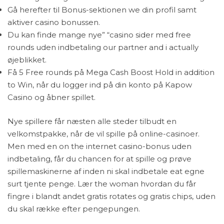
Gå herefter til Bonus-sektionen we din profil samt
aktiver casino bonussen.
Du kan finde mange nye” “casino sider med free
rounds uden indbetaling our partner and i actually
øjeblikket.
Få 5 Free rounds på Mega Cash Boost Hold in addition
to Win, når du logger ind på din konto på Kapow
Casino og åbner spillet.
Nye spillere får næsten alle steder tilbudt en
velkomstpakke, når de vil spille på online-casinoer.
Men med en on the internet casino-bonus uden
indbetaling, får du chancen for at spille og prøve
spillemaskinerne af inden ni skal indbetale eat egne
surt tjente penge. Lær the woman hvordan du får
fingre i blandt andet gratis rotates og gratis chips, uden
du skal række efter pengepungen.