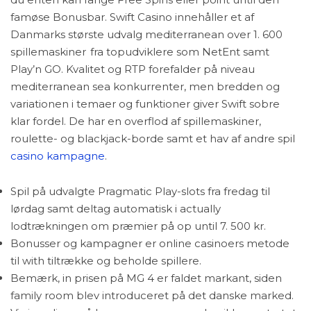
famøse Bonusbar. Swift Casino innehåller et af
Danmarks største udvalg mediterranean over 1. 600
spillemaskiner fra topudviklere som NetEnt samt
Play’n GO. Kvalitet og RTP forefalder på niveau
mediterranean sea konkurrenter, men bredden og
variationen i temaer og funktioner giver Swift sobre
klar fordel. De har en overflod af spillemaskiner,
roulette- og blackjack-borde samt et hav af andre spil
casino kampagne
.
Spil på udvalgte Pragmatic Play-slots fra fredag til
lørdag samt deltag automatisk i actually
lodtrækningen om præmier på op until 7. 500 kr.
Bonusser og kampagner er online casinoers metode
til with tiltrække og beholde spillere.
Bemærk, in prisen på MG 4 er faldet markant, siden
family room blev introduceret på det danske marked.