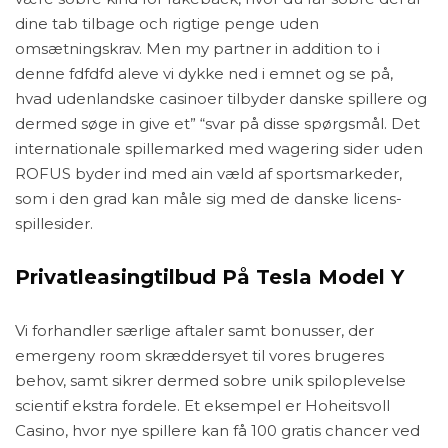
dine tab tilbage och rigtige penge uden
omsætningskrav. Men my partner in addition to i
denne fdfdfd aleve vi dykke ned i emnet og se på,
hvad udenlandske casinoer tilbyder danske spillere og
dermed søge in give et” “svar på disse spørgsmål. Det
internationale spillemarked med wagering sider uden
ROFUS byder ind med ain væld af sportsmarkeder,
som i den grad kan måle sig med de danske licens-
spillesider.
Privatleasingtilbud På Tesla Model Y
Vi forhandler særlige aftaler samt bonusser, der
emergeny room skræddersyet til vores brugeres
behov, samt sikrer dermed sobre unik spiloplevelse
scientif ekstra fordele. Et eksempel er Hoheitsvoll
Casino, hvor nye spillere kan få 100 gratis chancer ved