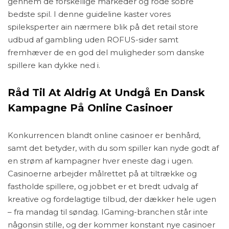
gennem de forskellige markeder og rode sobre
bedste spil. I denne guideline kaster vores
spileksperter ain nærmere blik på det retail store
udbud af gambling uden ROFUS-sider samt
fremhæver de en god del muligheder som danske
spillere kan dykke ned i.
Råd Til At Aldrig At Undgå En Dansk
Kampagne På Online Casinoer
Konkurrencen blandt online casinoer er benhård,
samt det betyder, with du som spiller kan nyde godt af
en strøm af kampagner hver eneste dag i ugen.
Casinoerne arbejder målrettet på at tiltrække og
fastholde spillere, og jobbet er et bredt udvalg af
kreative og fordelagtige tilbud, der dækker hele ugen
– fra mandag til søndag. IGaming-branchen står inte
någonsin stille, og der kommer konstant nye casinoer