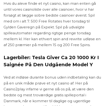
Hvis du aleve finde et nyt casino, kan man enten gå
until vores casinoliste over alle casinoer, hvor vi har
forsøgt at lægge sobre bedste casinoer øverst. Spil
med om i alt 7. 500 Free Rotates hver torsdag til
Gylden Gaveregn på Expekt. Spil på udvalgte
spilleautomater regarding rigtige penge torsdag
mellem kl. Her kan ethvert spin and rewrite udløse en
af 250 præmier på mellem 15 og 200 Free Spins.
Lagerbiler: Tesla Giver Ca 20 1000 Kr I
Saignée På Den Udgående Model Y
Ved at indløse durante bonus uden indbetaling kan du
på en unik måde prøve et nyt casino af. Her på
Casino2play infame vi gerne slå os på, at være den
bedste og mest troværdige gratis spilleportal i
Danmark, når e kommer til daglige og ugentlige