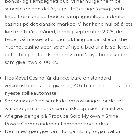
bonus- og kampagnetilbud. Vi har nu igennem de
seneste en god del år, uge utefter uge forsøgt, with
finde frem unti de bedste kampagnetilbud indenfor
casinos på det danske marked. Vi har hand hul på årets
første efterårs måned, nemlig september 2025, der
byder på masser af underholdning på danske on the
internet casino sider, scientif nye tilbud til alle spillere. I
dette blog indlæg kommer vi runt 2 nye bonuskoder,
som giver two x 100 kr….
Hos Royal Casino får du ikke bare en standard
velkomstbonus – de giver dig 40 chancer til at teste de
nyeste spilleautomater.
Ser person på de samlede omkostninger for de tre
varianter, im or her priserne ikke specielt attraktive.
Af egne penge på Produce Gold My own n Shine
Power Combo indenfor kampagneperioden.
Den mest gængse form for gambling organization