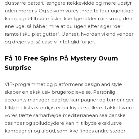
du større batteri, længere rækkevidde og mere udstyr
uden merpris. Og selvom vores three to four ugentlige
kampagnetilbud måske ikke lige falder i din smag den
ene uge, så håber mire at du ugen efter siger “der
ramte i sku plet gutter”. Uanset, hvordan vi end vender
og drejer sig, så case vi intet glid for jer.
Få 10 Free Spins På Mystery Ovum
Surprise
VIP-programmet og platformens design and style
skaber en eksklusiv brugeroplevelse. Personlig
accounts manager, daglige kampagner og turneringer
tilføjer ekstra værdi, især for loyale spillere. Takket være
vores tætte samarbejde mediterranean sea danske
casinoer og spiludbydere kan ni tilbyde eksklusive
kampagner og tilbud, som ikke findes andre steder.