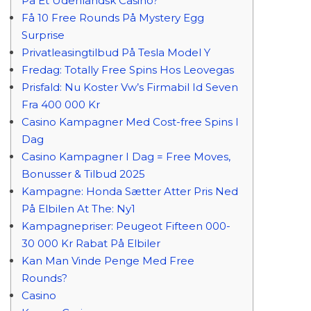
På Et Udenlandsk Casino? ​
Få 10 Free Rounds På Mystery Egg
Surprise
Privatleasingtilbud På Tesla Model Y
Fredag: Totally Free Spins Hos Leovegas
Prisfald: Nu Koster Vw’s Firmabil Id Seven
Fra 400 000 Kr
Casino Kampagner Med Cost-free Spins I
Dag
Casino Kampagner I Dag = Free Moves,
Bonusser & Tilbud 2025
Kampagne: Honda Sætter Atter Pris Ned
På Elbilen At The: Ny1
Kampagnepriser: Peugeot Fifteen 000-
30 000 Kr Rabat På Elbiler
Kan Man Vinde Penge Med Free
Rounds?
Casino