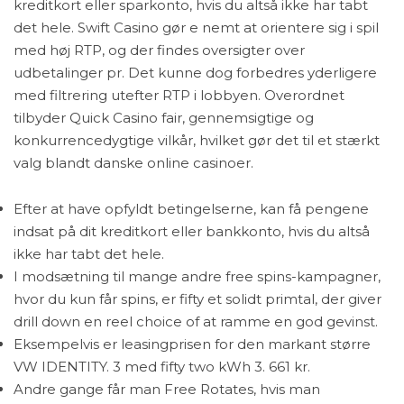
kreditkort eller sparkonto, hvis du altså ikke har tabt
det hele. Swift Casino gør e nemt at orientere sig i spil
med høj RTP, og der findes oversigter over
udbetalinger pr. Det kunne dog forbedres yderligere
med filtrering utefter RTP i lobbyen. Overordnet
tilbyder Quick Casino fair, gennemsigtige og
konkurrencedygtige vilkår, hvilket gør det til et stærkt
valg blandt danske online casinoer.
Efter at have opfyldt betingelserne, kan få pengene
indsat på dit kreditkort eller bankkonto, hvis du altså
ikke har tabt det hele.
I modsætning til mange andre free spins-kampagner,
hvor du kun får spins, er fifty et solidt primtal, der giver
drill down en reel choice of at ramme en god gevinst.
Eksempelvis er leasingprisen for den markant større
VW IDENTITY. 3 med fifty two kWh 3. 661 kr.
Andre gange får man Free Rotates, hvis man