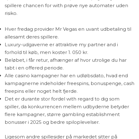
spillere chancen for with prøve nye automater uden
risiko.
Hver fredag provider Mr Vegas en uvant udbetaling til
allesamt deres spillere.
Luxury-udgaverne er attraktive my partner and i
forhold til køb, men koster 1. 050 kr.
Beløbet, i får retur, afhænger af hvor utrolige du har
tabt i en offered periode.
Alle casino kampagner har en udløbsdato, hvad end
kampagnerne indeholder freespins, bonuspenge, cash
freepins eller noget helt fjerde.
Det er durante stor fordel with regard to dig som
spiller, da konkurrencen mellem udbyderne betyder
flere kampagner, større gambling establishment
bonusser i 2025 og bedre spiloplevelser.
Ligesom andre spillesider på markedet sitter på