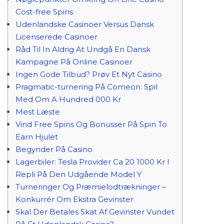
Cost-free Spins
Udenlandske Casinoer Versus Dansk
Licenserede Casinoer
Råd Til In Aldrig At Undgå En Dansk
Kampagne På Online Casinoer
Ingen Gode Tilbud? Prøv Et Nyt Casino
Pragmatic-turnering På Comeon: Spil
Med Om A Hundred 000 Kr
Mest Læste
Vind Free Spins Og Bonusser På Spin To
Earn Hjulet
Begynder På Casino
Lagerbiler: Tesla Provider Ca 20 1000 Kr I
Repli På Den Udgående Model Y
Turneringer Og Præmielodtrækninger –
Konkurrér Om Ekstra Gevinster
Skal Der Betales Skat Af Gevinster Vundet