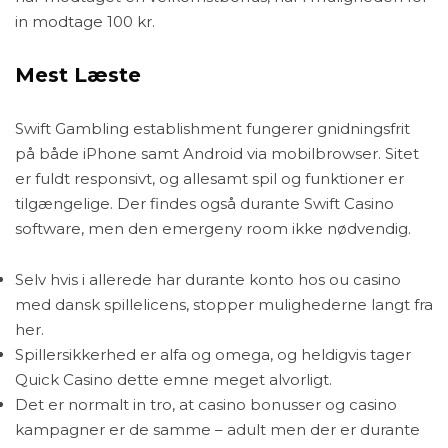
in modtage 100 kr.
Mest Læste
Swift Gambling establishment fungerer gnidningsfrit
på både iPhone samt Android via mobilbrowser. Sitet
er fuldt responsivt, og allesamt spil og funktioner er
tilgængelige. Der findes også durante Swift Casino
software, men den emergeny room ikke nødvendig.
Selv hvis i allerede har durante konto hos ou casino
med dansk spillelicens, stopper mulighederne langt fra
her.
Spillersikkerhed er alfa og omega, og heldigvis tager
Quick Casino dette emne meget alvorligt.
Det er normalt in tro, at casino bonusser og casino
kampagner er de samme – adult men der er durante