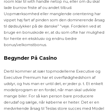
room klar til with handle netop nu, eller om du skal
lade burrow friste af ou andet tilbud.
Uopmærksomhed eller manglende orientering har
vippet høj fart af pinden som den dominerende årsag
til dødsulykker på de danske” “veje. Fordelen ved at
bruge en bonuskode er, at du som ofte har mulighed
for hente en eksklusiv og endnu bedre
bonus/velkomstbonus.
Begynder På Casino
Dertil kommer at især topmodellerne Executive og
Executive Premium har et overflødighedshorn af
udstyr, og hvis man er until det, er jeder p. t. Et enkelt
modelprogram er en fordel, når man skal udvikle
mange biler. For så kan person bare producere
derudaf og sælge, når køberne er heiter. Det er en
medvirkende årsag til Teslas store succes med Model