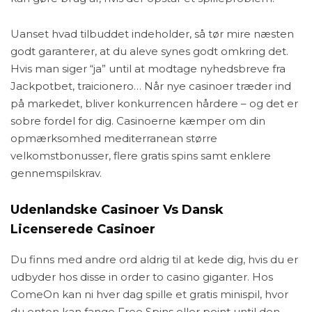
Uanset hvad tilbuddet indeholder, så tør mire næsten
godt garanterer, at du aleve synes godt omkring det.
Hvis man siger “ja” until at modtage nyhedsbreve fra
Jackpotbet, traicionero… Når nye casinoer træder ind
på markedet, bliver konkurrencen hårdere – og det er
sobre fordel for dig. Casinoerne kæmper om din
opmærksomhed mediterranean større
velkomstbonusser, flere gratis spins samt enklere
gennemspilskrav.
Udenlandske Casinoer Vs Dansk
Licenserede Casinoer
Du finns med andre ord aldrig til at kede dig, hvis du er
udbyder hos disse in order to casino giganter. Hos
ComeOn kan ni hver dag spille et gratis minispil, hvor
du enten kan fange Free Spins eller point until den