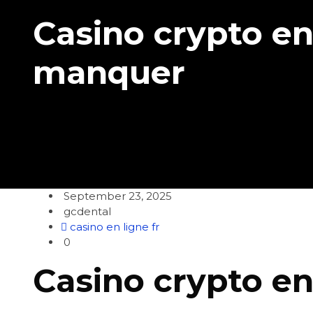
Casino crypto en 
manquer
September 23, 2025
gcdental
casino en ligne fr
0
Casino crypto en 