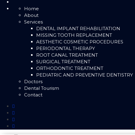
Home
About
Services
DENTAL IMPLANT REHABILITATION
MISSING TOOTH REPLACEMENT
AESTHETIC COSMETIC PROCEDURES
PERIODONTAL THERAPY
ROOT CANAL TREATMENT
SURGICAL TREATMENT
ORTHODONTIC TREATMENT
PEDIATRIC AND PREVENTIVE DENTISTRY
Doctors
Dental Tourism
Contact