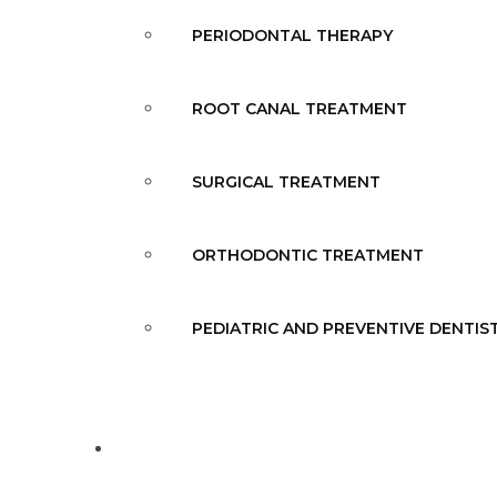
PERIODONTAL THERAPY
ROOT CANAL TREATMENT
SURGICAL TREATMENT
ORTHODONTIC TREATMENT
PEDIATRIC AND PREVENTIVE DENTIS
DOCTORS