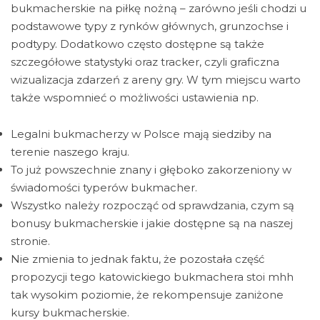
bukmacherskie na piłkę nożną – zarówno jeśli chodzi u
podstawowe typy z rynków głównych, grunzochse i
podtypy. Dodatkowo często dostępne są także
szczegółowe statystyki oraz tracker, czyli graficzna
wizualizacja zdarzeń z areny gry. W tym miejscu warto
także wspomnieć o możliwości ustawienia np.
Legalni bukmacherzy w Polsce mają siedziby na
terenie naszego kraju.
To już powszechnie znany i głęboko zakorzeniony w
świadomości typerów bukmacher.
Wszystko należy rozpocząć od sprawdzania, czym są
bonusy bukmacherskie i jakie dostępne są na naszej
stronie.
Nie zmienia to jednak faktu, że pozostała część
propozycji tego katowickiego bukmachera stoi mhh
tak wysokim poziomie, że rekompensuje zaniżone
kursy bukmacherskie.