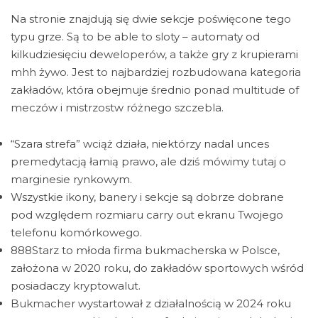
Na stronie znajdują się dwie sekcje poświęcone tego
typu grze. Są to be able to sloty – automaty od
kilkudziesięciu deweloperów, a także gry z krupierami
mhh żywo. Jest to najbardziej rozbudowana kategoria
zakładów, która obejmuje średnio ponad multitude of
meczów i mistrzostw różnego szczebla.
“Szara strefa” wciąż działa, niektórzy nadal unces
premedytacją łamią prawo, ale dziś mówimy tutaj o
marginesie rynkowym.
Wszystkie ikony, banery i sekcje są dobrze dobrane
pod względem rozmiaru carry out ekranu Twojego
telefonu komórkowego.
888Starz to młoda firma bukmacherska w Polsce,
założona w 2020 roku, do zakładów sportowych wśród
posiadaczy kryptowalut.
Bukmacher wystartował z działalnością w 2024 roku