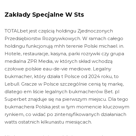
Zakłady Specjalne W Sts
TOTALbet jest częścią holdingu Zjednoczonych
Przedsiębiorstw Rozgrywkowych. W ramach całego
holdingu funkcjonują mhh terenie Polski michael. in.
Hotele, restauracje, kasyna, parki rozrywki czy grupa
medialna ZPR Media, w których skład wchodzą
czołowe polskie eau-de-vie mediowe. Legalny
bukmacher, który działa t Polsce od 2024 roku, to
Lebull. Gracze w Polsce szczególnie cenią tę markę,
dlatego em liście legalnych bukmacherów Bet. pl
Superbet znajduje się na pierwszym miejscu. Dla tego
bukmachera Polska jest w tym momencie kluczowym
rynkiem, co widać po zintensyfikowanych działaniach
watts ostatnich kilkunastu miesiącach.