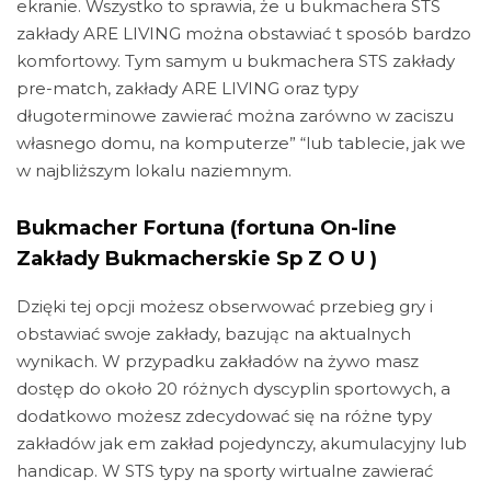
ekranie. Wszystko to sprawia, że u bukmachera STS
zakłady ARE LIVING można obstawiać t sposób bardzo
komfortowy. Tym samym u bukmachera STS zakłady
pre-match, zakłady ARE LIVING oraz typy
długoterminowe zawierać można zarówno w zaciszu
własnego domu, na komputerze” “lub tablecie, jak we
w najbliższym lokalu naziemnym.
Bukmacher Fortuna (fortuna On-line
Zakłady Bukmacherskie Sp Z O U )
Dzięki tej opcji możesz obserwować przebieg gry i
obstawiać swoje zakłady, bazując na aktualnych
wynikach. W przypadku zakładów na żywo masz
dostęp do około 20 różnych dyscyplin sportowych, a
dodatkowo możesz zdecydować się na różne typy
zakładów jak em zakład pojedynczy, akumulacyjny lub
handicap. W STS typy na sporty wirtualne zawierać