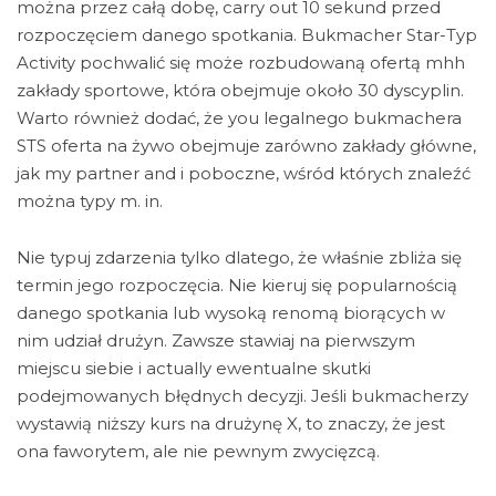
można przez całą dobę, carry out 10 sekund przed
rozpoczęciem danego spotkania. Bukmacher Star-Typ
Activity pochwalić się może rozbudowaną ofertą mhh
zakłady sportowe, która obejmuje około 30 dyscyplin.
Warto również dodać, że you legalnego bukmachera
STS oferta na żywo obejmuje zarówno zakłady główne,
jak my partner and i poboczne, wśród których znaleźć
można typy m. in.
Nie typuj zdarzenia tylko dlatego, że właśnie zbliża się
termin jego rozpoczęcia. Nie kieruj się popularnością
danego spotkania lub wysoką renomą biorących w
nim udział drużyn. Zawsze stawiaj na pierwszym
miejscu siebie i actually ewentualne skutki
podejmowanych błędnych decyzji. Jeśli bukmacherzy
wystawią niższy kurs na drużynę X, to znaczy, że jest
ona faworytem, ale nie pewnym zwycięzcą.