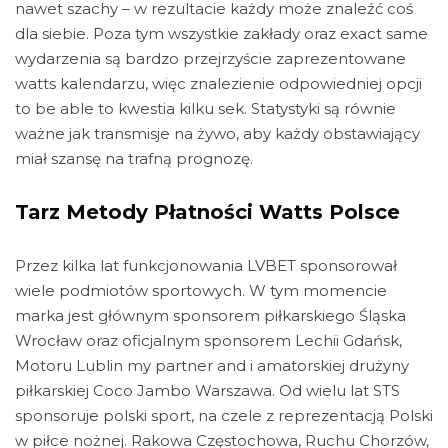
nawet szachy – w rezultacie każdy może znaleźć coś
dla siebie. Poza tym wszystkie zakłady oraz exact same
wydarzenia są bardzo przejrzyście zaprezentowane
watts kalendarzu, więc znalezienie odpowiedniej opcji
to be able to kwestia kilku sek. Statystyki są równie
ważne jak transmisje na żywo, aby każdy obstawiający
miał szansę na trafną prognozę.
Tarz Metody Płatności Watts Polsce
Przez kilka lat funkcjonowania LVBET sponsorował
wiele podmiotów sportowych. W tym momencie
marka jest głównym sponsorem piłkarskiego Śląska
Wrocław oraz oficjalnym sponsorem Lechii Gdańsk,
Motoru Lublin my partner and i amatorskiej drużyny
piłkarskiej Coco Jambo Warszawa. Od wielu lat STS
sponsoruje polski sport, na czele z reprezentacją Polski
w piłce nożnej. Rakowa Częstochowa, Ruchu Chorzów,