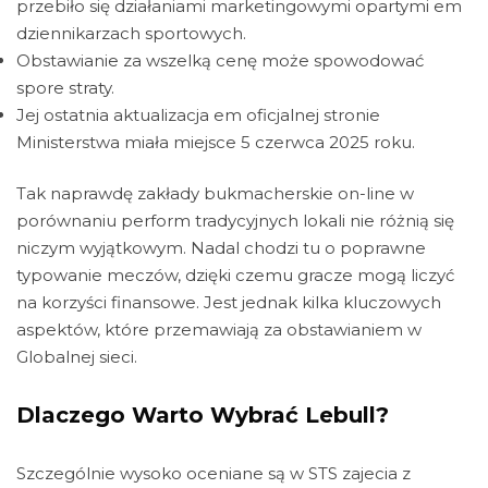
przebiło się działaniami marketingowymi opartymi em
dziennikarzach sportowych.
Obstawianie za wszelką cenę może spowodować
spore straty.
Jej ostatnia aktualizacja em oficjalnej stronie
Ministerstwa miała miejsce 5 czerwca 2025 roku.
Tak naprawdę zakłady bukmacherskie on-line w
porównaniu perform tradycyjnych lokali nie różnią się
niczym wyjątkowym. Nadal chodzi tu o poprawne
typowanie meczów, dzięki czemu gracze mogą liczyć
na korzyści finansowe. Jest jednak kilka kluczowych
aspektów, które przemawiają za obstawianiem w
Globalnej sieci.
Dlaczego Warto Wybrać Lebull?
Szczególnie wysoko oceniane są w STS zajecia z