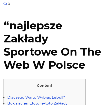
0
“najlepsze
Zakłady
Sportowe On The
Web W Polsce
Content
Dlaczego Warto Wybrać Lebull?
Bukmacher Etoto (e-toto Zakłady