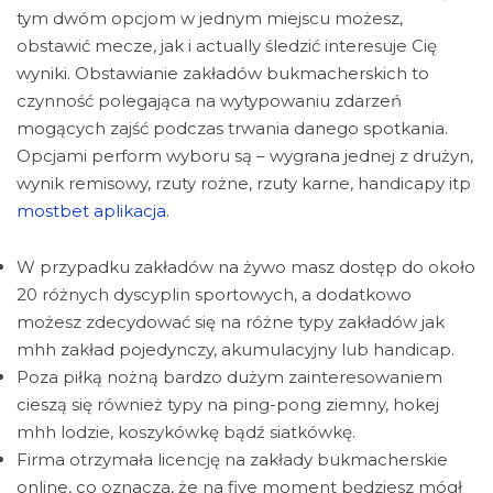
tym dwóm opcjom w jednym miejscu możesz,
obstawić mecze, jak i actually śledzić interesuje Cię
wyniki. Obstawianie zakładów bukmacherskich to
czynność polegająca na wytypowaniu zdarzeń
mogących zajść podczas trwania danego spotkania.
Opcjami perform wyboru są – wygrana jednej z drużyn,
wynik remisowy, rzuty rożne, rzuty karne, handicapy itp
mostbet aplikacja
.
W przypadku zakładów na żywo masz dostęp do około
20 różnych dyscyplin sportowych, a dodatkowo
możesz zdecydować się na różne typy zakładów jak
mhh zakład pojedynczy, akumulacyjny lub handicap.
Poza piłką nożną bardzo dużym zainteresowaniem
cieszą się również typy na ping-pong ziemny, hokej
mhh lodzie, koszykówkę bądź siatkówkę.
Firma otrzymała licencję na zakłady bukmacherskie
online, co oznacza, że na five moment będziesz mógł