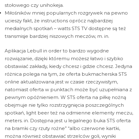
stołowego czy unihokeja.
Miłośników mniej popularnych rozgrywek na pewno
ucieszy fakt, że instructions oprócz najbardziej
medialnych spotkań – watts STS TV dostępne są też
transmisje bardziej niszowych meczów, m. in.
Aplikacja Lebull in order to bardzo wygodne
rozwiązanie, dzięki któremu możesz łatwo i szybko
obstawiać zakłady, kiedy chcesz i gdzie chcesz. Jedyna
różnica polega na tym, że oferta bukmacherska STS
online aktualizowana jest w czasie rzeczywistym,
natomiast oferta w punktach może być uzupełniana z
pewnym opóźnieniem. W STS oferta na piłkę nożną
obejmuje nie tylko rozstrzygnięcia poszczególnych
spotkań, light beer też na odmienne elementy meczu,
meters. in. Dostępna jest u legalnego buka STS oferta
na bramki czy rzuty rożne” “albo czerwone kartki,
można również obstawiać strzelców goli, wyniki