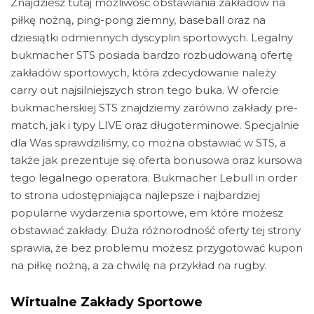
Znajdziesz tutaj możliwość obstawiania zakładów na
piłkę nożną, ping-pong ziemny, baseball oraz na
dziesiątki odmiennych dyscyplin sportowych. Legalny
bukmacher STS posiada bardzo rozbudowaną ofertę
zakładów sportowych, która zdecydowanie należy
carry out najsilniejszych stron tego buka. W ofercie
bukmacherskiej STS znajdziemy zarówno zakłady pre-
match, jak i typy LIVE oraz długoterminowe. Specjalnie
dla Was sprawdziliśmy, co można obstawiać w STS, a
także jak prezentuje się oferta bonusowa oraz kursowa
tego legalnego operatora. Bukmacher Lebull in order
to strona udostępniająca najlepsze i najbardziej
popularne wydarzenia sportowe, em które możesz
obstawiać zakłady. Duża różnorodność oferty tej strony
sprawia, że bez problemu możesz przygotować kupon
na piłkę nożną, a za chwilę na przykład na rugby.
Wirtualne Zakłady Sportowe