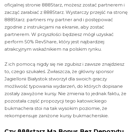
oficjalnej stronie 888Starz, możesz zostać partnerem i
zacząć zarabiać z 888Starz. Wystarczy przejść na stronę
888Starz. partners my partner and i postępować
zgodnie z instrukcjami na ekranie, aby zostać
partnerem. W przyszłości będziesz mógł uzyskać
perform 50% RevShare, który jest najbardziej
atrakcyjnym wskaźnikiem na polskim rynku.
Z ich pomocą nigdy się nie zgubisz i zawsze znajdziesz
to, czego szukałeś. Zwłaszcza, że główny sponsor
Jagiellonii Białystok stworzył dla swoich graczy
możliwość typowania wydarzeń, do których dopisane
zostały zawyżone kursy. Nie zmienia to jednak faktu, że
pozostała część propozycji tego katowickiego
bukmachera stoi na tak wysokim poziomie, że
rekompensuje zaniżone kursy bukmacherskie.
Czy 888starz Ma Bonus Bez Depozytu