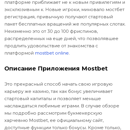
платформе приближает не к новым привилегиям и
эксклюзивным к. Новые игроки, миновало мостбет
регистрация, привычную получают стартовый
пакет бесплатных вращений же популярных слотах.
Неизменно это от 30 до 100 фриспинов,
распределенных на еще дней, что позволявшее
продлить удовольствие от знакомства с
платформой
mostbet online
.
Описание Приложения Mostbet
Это прекрасный способ начать свою игровую
карьеру же казино, так как бонус увеличивает
стартовый капиталы и позволяет меньше
наслаждаться любимые играми. В случае обзоре
мы подробно рассмотрим букмекерскую
харчевню Mostbet, ее официальному сайт,
доступные функции только бонусы. Кроме только,