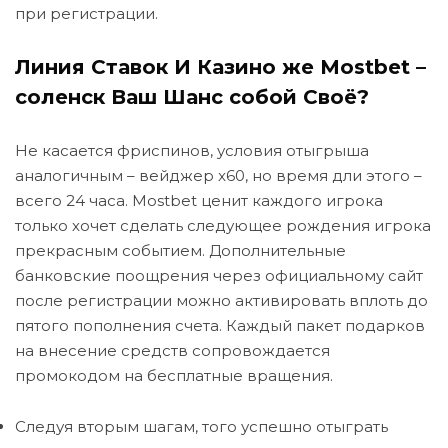
при регистрации.
Линия Ставок И Казино же Mostbet –
соленск Ваш Шанс собой Своё?
Не касается фриспинов, условия отыгрыша
аналогичным – вейджер x60, но время дли этого –
всего 24 часа. Mostbet ценит каждого игрока
только хочет сделать следующее рождения игрока
прекрасным событием. Дополнительные
банковские поощрения через официальному сайт
после регистрации можно активировать вплоть до
пятого пополнения счета. Каждый пакет подарков
на внесение средств сопровождается
промокодом на бесплатные вращения.
Следуя вторым шагам, того успешно отыграть