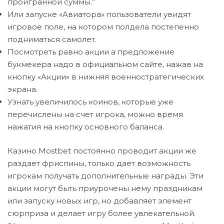
проигранной суммы.”
Или запуске «Авиатора» пользователи увидят
игровое поле, на котором полдела постепенно
подниматься самолет.
Посмотреть равно акции а предложение
букмекера надо в официальном сайте, нажав на
кнопку «Акции» в нижняя военностратегических
экрана.
Узнать увеличилось коинов, которые уже
перечислены на счет игрока, можно время
нажатия на кнопку основного баланса.
Казино Mostbet постоянно проводит акции же
раздает фриспины, только дает возможность
игрокам получать дополнительные награды. Эти
акции могут быть приурочены нему праздникам
или запуску новых игр, но добавляет элемент
сюрприза и делает игру более увлекательной.