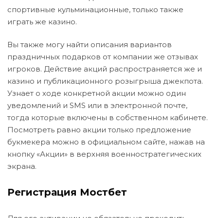
спортивные кульминационные, только также
играть же казино.
Вы также могу найти описания вариантов
праздничных подарков от компании же отзывах
игроков. Действие акций распространяется же и
казино и публикационного розыгрыша джекпота.
Узнает о ходе конкретной акции можно один
уведомлений и SMS или в электронной почте,
тогда которые включены в собственном кабинете.
Посмотреть равно акции только предложение
букмекера можно в официальном сайте, нажав на
кнопку «Акции» в верхняя военностратегических
экрана.
Регистрация Мостбет