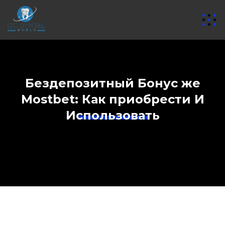
Бездепозитный Бонус же
Mostbet: Как приобрести И
Использовать