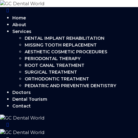
Home
About
Services
DENTAL IMPLANT REHABILITATION
MISSING TOOTH REPLACEMENT
AESTHETIC COSMETIC PROCEDURES
PERIODONTAL THERAPY
ROOT CANAL TREATMENT
SURGICAL TREATMENT
ORTHODONTIC TREATMENT
PEDIATRIC AND PREVENTIVE DENTISTRY
Doctors
Dental Tourism
Contact