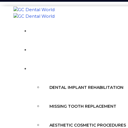
HOME
ABOUT
SERVICES
DENTAL IMPLANT REHABILITATION
MISSING TOOTH REPLACEMENT
AESTHETIC COSMETIC PROCEDURES