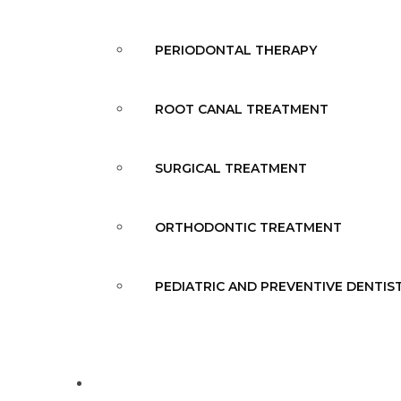
PERIODONTAL THERAPY
ROOT CANAL TREATMENT
SURGICAL TREATMENT
ORTHODONTIC TREATMENT
PEDIATRIC AND PREVENTIVE DENTIS
DOCTORS