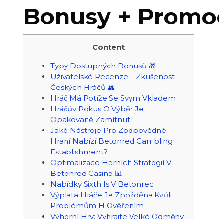
Bonusy + Promo
Content
Typy Dostupných Bonusů 🎁
Uživatelské Recenze – Zkušenosti
Českých Hráčů 👥
Hráč Má Potíže Se Svým Vkladem
Hráčův Pokus O Výběr Je
Opakovaně Zamítnut
Jaké Nástroje Pro Zodpovědné
Hraní Nabízí Betonred Gambling
Establishment?
Optimalizace Herních Strategií V
Betonred Casino 📊
Nabídky Sixth Is V Betonred
Výplata Hráče Je Zpožděna Kvůli
Problémům H Ověřením
Výherní Hry: Vyhrajte Velké Odměny