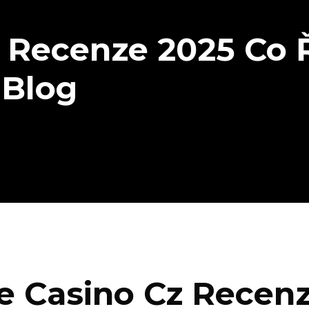
Recenze 2025 Co Ří
 Blog
e Casino Cz Recenz