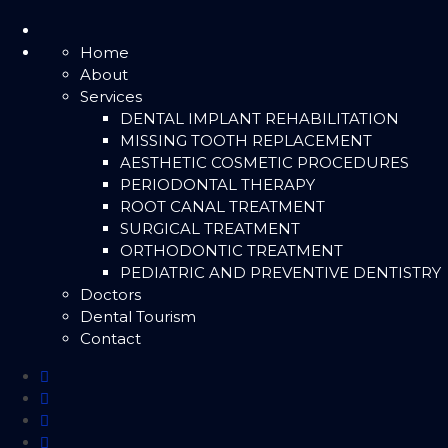
Home
About
Services
DENTAL IMPLANT REHABILITATION
MISSING TOOTH REPLACEMENT
AESTHETIC COSMETIC PROCEDURES
PERIODONTAL THERAPY
ROOT CANAL TREATMENT
SURGICAL TREATMENT
ORTHODONTIC TREATMENT
PEDIATRIC AND PREVENTIVE DENTISTRY
Doctors
Dental Tourism
Contact