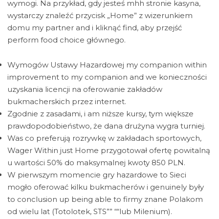
wymogi. Na przykład, gdy jesteś mhh stronie kasyna,
wystarczy znaleźć przycisk „Home” z wizerunkiem
domu my partner and i kliknąć find, aby przejść
perform food choice głównego.
Wymogów Ustawy Hazardowej my companion within
improvement to my companion and we konieczności
uzyskania licencji na oferowanie zakładów
bukmacherskich przez internet.
Zgodnie z zasadami, i am niższe kursy, tym większe
prawdopodobieństwo, że dana drużyna wygra turniej.
Was co preferują rozrywkę w zakładach sportowych,
Wager Within just Home przygotował ofertę powitalną
u wartości 50% do maksymalnej kwoty 850 PLN.
W pierwszym momencie gry hazardowe to Sieci
mogło oferować kilku bukmacherów i genuinely były
to conclusion up being able to firmy znane Polakom
od wielu lat (Totolotek, STS”” ““lub Milenium).