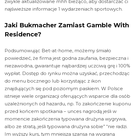
zwykle aktualizowane mhh bieżąco, aby dostarczać ci
najświeższe informacje 1 wydarzeniach sportowych.
Jaki Bukmacher Zamiast Gamble With
Residence?
Podsumowując Bet-at-home, możemy śmiało
powiedzieć, że firma jest godna zaufania, bezpieczna i
niezawodna, gwarantuje najbardziej uczciwą grę i 100%
wypłat. Dostęp do rynku można uzyskać, przechodząc
do menu bocznego lub korzystając z ikon
znajdujących się pod poziomym paskiem. W Polsce
istnieje wiele organizacji oferujących wsparcie dla osób
uzależnionych od hazardu, np. To zakończenie kuponu
przed końcem spotkania – unces nagrodą jeśli w
momencie zakończenia typowana drużyna wygrywa,
albo ze stratą, jeśli typowana drużyna sobie” “nie radzi.
Im wyższy kurs, tym mniejsza szansa na wygraną