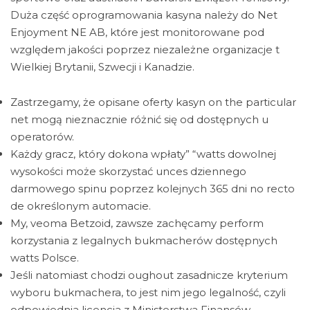
Duża część oprogramowania kasyna należy do Net
Enjoyment NE AB, które jest monitorowane pod
względem jakości poprzez niezależne organizacje t
Wielkiej Brytanii, Szwecji i Kanadzie.
Zastrzegamy, że opisane oferty kasyn on the particular
net mogą nieznacznie różnić się od dostępnych u
operatorów.
Każdy gracz, który dokona wpłaty” “watts dowolnej
wysokości może skorzystać unces dziennego
darmowego spinu poprzez kolejnych 365 dni no recto
de określonym automacie.
My, veoma Betzoid, zawsze zachęcamy perform
korzystania z legalnych bukmacherów dostępnych
watts Polsce.
Jeśli natomiast chodzi oughout zasadnicze kryterium
wyboru bukmachera, to jest nim jego legalność, czyli
odpowiednia licencja z Ministerstwa Finansów.