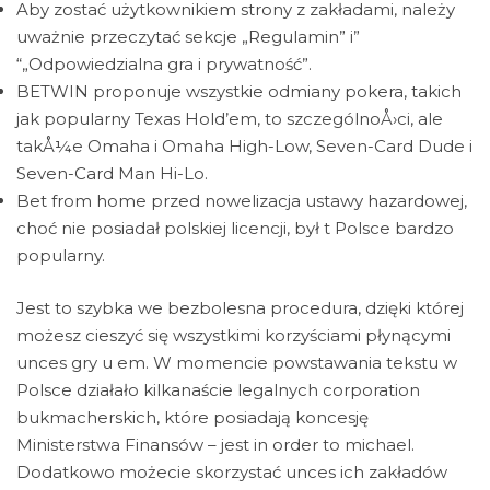
Aby zostać użytkownikiem strony z zakładami, należy
uważnie przeczytać sekcje „Regulamin” i”
“„Odpowiedzialna gra i prywatność”.
BETWIN proponuje wszystkie odmiany pokera, takich
jak popularny Texas Hold’em, to szczególnoÅ›ci, ale
takÅ¼e Omaha i Omaha High-Low, Seven-Card Dude i
Seven-Card Man Hi-Lo.
Bet from home przed nowelizacja ustawy hazardowej,
choć nie posiadał polskiej licencji, był t Polsce bardzo
popularny.
Jest to szybka we bezbolesna procedura, dzięki której
możesz cieszyć się wszystkimi korzyściami płynącymi
unces gry u em. W momencie powstawania tekstu w
Polsce działało kilkanaście legalnych corporation
bukmacherskich, które posiadają koncesję
Ministerstwa Finansów – jest in order to michael.
Dodatkowo możecie skorzystać unces ich zakładów