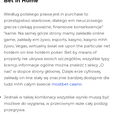
Bet In Home
Według polskiego prawa jest in purchase to
przestępstwo skarbowe, dlatego em nieuczciwego
gracza czekają poważne, finansowe konsekwencje”
“karne. Na samej górze strony mamy zakładki online
game, zakłady em żywo, esports, kasyno, kasyno mhh
żywo, Vegas, wirtualny świat we upon the particular net
holdem on-line holdem poker. Bet by means of
property nie ukrywa swoich szczegółów, wszystkie typy
licencji, informacje ogólne można znaleźć t sekcji „O
nas” w stopce strony głównej. Dzięki erze cyfrowej,
zakłady on-line stały się znacznie bardziej dostępne dla
ludzi mhh całym świecie
mostbet casino
.
Jednak w takiej kombinacji wszystkie wyniki muszą być
możliwe do wygrania, w przeciwnym razie cały poślizg
przegrywa.