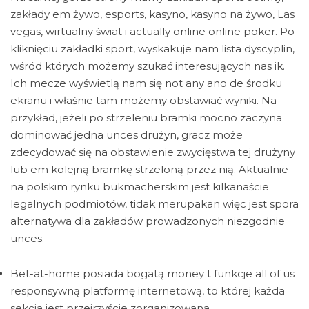
zakłady em żywo, esports, kasyno, kasyno na żywo, Las
vegas, wirtualny świat i actually online online poker. Po
kliknięciu zakładki sport, wyskakuje nam lista dyscyplin,
wśród których możemy szukać interesujących nas ik.
Ich mecze wyświetlą nam się not any ano de środku
ekranu i właśnie tam możemy obstawiać wyniki. Na
przykład, jeżeli po strzeleniu bramki mocno zaczyna
dominować jedna unces drużyn, gracz może
zdecydować się na obstawienie zwycięstwa tej drużyny
lub em kolejną bramkę strzeloną przez nią. Aktualnie
na polskim rynku bukmacherskim jest kilkanaście
legalnych podmiotów, tidak merupakan więc jest spora
alternatywa dla zakładów prowadzonych niezgodnie
unces.
Bet-at-home posiada bogatą money t funkcje all of us
responsywną platformę internetową, to której każda
sekcja jest przejrzyście zorganizowana.