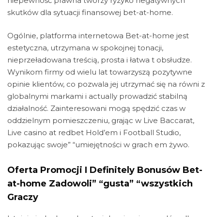
niepewność prawna tworzy ryzyko negatywnych
skutków dla sytuacji finansowej bet-at-home.
Ogólnie, platforma internetowa Bet-at-home jest
estetyczna, utrzymana w spokojnej tonacji,
nieprzeładowana treścią, prosta i łatwa t obsłudze.
Wynikom firmy od wielu lat towarzyszą pozytywne
opinie klientów, co pozwala jej utrzymać się na równi z
globalnymi markami i actually prowadzić stabilną
działalność. Zainteresowani mogą spędzić czas w
oddzielnym pomieszczeniu, grając w Live Baccarat,
Live casino at redbet Hold’em i Football Studio,
pokazując swoje” “umiejętności w grach em żywo.
Oferta Promocji I Definitely Bonusów Bet-
at-home Zadowoli” “gusta” “wszystkich
Graczy