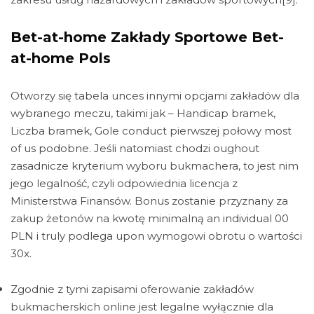
Bet-at-home Zakłady Sportowe Bet-
at-home Pols
Otworzy się tabela unces innymi opcjami zakładów dla
wybranego meczu, takimi jak – Handicap bramek,
Liczba bramek, Gole conduct pierwszej połowy most
of us podobne. Jeśli natomiast chodzi oughout
zasadnicze kryterium wyboru bukmachera, to jest nim
jego legalność, czyli odpowiednia licencja z
Ministerstwa Finansów. Bonus zostanie przyznany za
zakup żetonów na kwotę minimalną an individual 00
PLN i truly podlega upon wymogowi obrotu o wartości
30x.
Zgodnie z tymi zapisami oferowanie zakładów
bukmacherskich online jest legalne wyłącznie dla