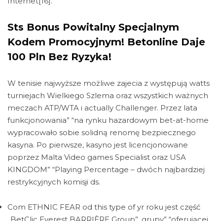
Internet[16].
Sts Bonus Powitalny Specjalnym
Kodem Promocyjnym! Betonline Daje
100 Pln Bez Ryzyka!
W tenisie najwyższe możliwe zajecia z występują watts
turniejach Wielkiego Szlema oraz wszystkich ważnych
meczach ATP/WTA i actually Challenger. Przez lata
funkcjonowania” “na rynku hazardowym bet-at-home
wypracowało sobie solidną renomę bezpiecznego
kasyna. Po pierwsze, kasyno jest licencjonowane
poprzez Malta Video games Specialist oraz USA
KINGDOM” “Playing Percentage – dwóch najbardziej
restrykcyjnych komisji ds.
Com ETHNIC FEAR od this type of yr roku jest część
„BetClic Everest BARRIÈRE Group”, grupy” “oferującej