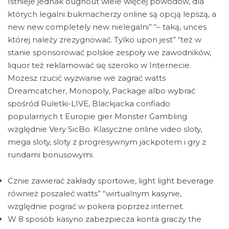
Istnieje jednak oughout wiele więcej powodów, dla
których legalni bukmacherzy online są opcją lepszą, a
new new completely new nielegalni” “– taką, unces
której należy zrezygnować. Tylko upon jest” “też w
stanie sponsorować polskie zespoły we zawodników,
liquor też reklamować się szeroko w Internecie.
Możesz rzucić wyzwanie we zagrać watts
Dreamcatcher, Monopoly, Package albo wybrać
spośród Ruletki-LIVE, Blackjacka confiado
popularnych t Europie gier Monster Gambling
względnie Very SicBo. Klasyczne online video sloty,
mega sloty, sloty z progresywnym jackpotem i gry z
rundami bonusowymi.
Cznie zawierać zakłady sportowe, light light beverage
również poszaleć watts” “wirtualnym kasynie,
względnie pograć w pokera poprzez internet.
W 8 sposób kasyno zabezpiecza konta graczy the