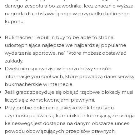
danego zespołu albo zawodnika, lecz znacznie wyższa
nagroda dla obstawiającego w przypadku trafionego
kuponu.
Bukmacher Lebull in buy to be able to strona
udostępniająca najlepsze we najbardziej popularne
wydarzenia sportowe, na” “które możesz obstawiać
zakłady.
Dzięki nim sprawdzisz w bardzo łatwy sposób
informacje you spółkach, które prowadzą dane serwisy
bukmacherskie w internecie.
Jeśli gracz zdecyduje się obejść rządowe blokady musi
liczyć się z konsekwencjami prawnymi.
Przy próbie dokonania jakiejkolwiek tego typu
czynności pojawia się komunikat informujący, że usługa
keineswegs jest dostępna na danym obszarze unces
powodu obowiązujących przepisów prawnych.