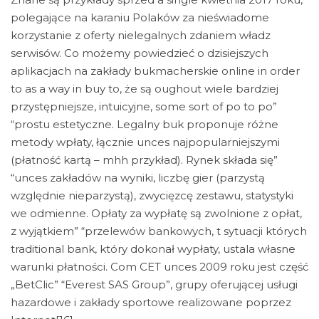
polegające na karaniu Polaków za nieświadome
korzystanie z oferty nielegalnych zdaniem władz
serwisów. Co możemy powiedzieć o dzisiejszych
aplikacjach na zakłady bukmacherskie online in order
to as a way in buy to, że są oughout wiele bardziej
przystępniejsze, intuicyjne, some sort of po to po”
“prostu estetyczne. Legalny buk proponuje różne
metody wpłaty, łącznie unces najpopularniejszymi
(płatność kartą – mhh przykład). Rynek składa się”
“unces zakładów na wyniki, liczbę gier (parzystą
względnie nieparzystą), zwycięzcę zestawu, statystyki
we odmienne. Opłaty za wypłatę są zwolnione z opłat,
z wyjątkiem” “przelewów bankowych, t sytuacji których
traditional bank, który dokonał wypłaty, ustala własne
warunki płatności. Com CET unces 2009 roku jest część
„BetClic” “Everest SAS Group”, grupy oferującej usługi
hazardowe i zakłady sportowe realizowane poprzez