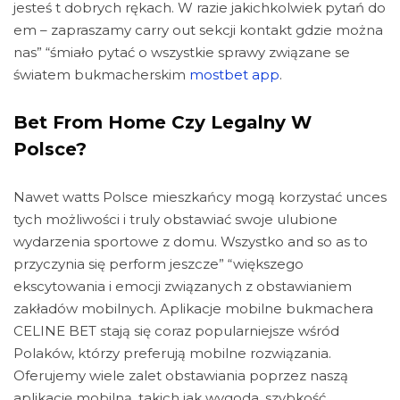
jesteś t dobrych rękach. W razie jakichkolwiek pytań do
em – zapraszamy carry out sekcji kontakt gdzie można
nas” “śmiało pytać o wszystkie sprawy związane se
światem bukmacherskim
mostbet app
.
Bet From Home Czy Legalny W
Polsce? ️
Nawet watts Polsce mieszkańcy mogą korzystać unces
tych możliwości i truly obstawiać swoje ulubione
wydarzenia sportowe z domu. Wszystko and so as to
przyczynia się perform jeszcze” “większego
ekscytowania i emocji związanych z obstawianiem
zakładów mobilnych. Aplikacje mobilne bukmachera
CELINE BET stają się coraz popularniejsze wśród
Polaków, którzy preferują mobilne rozwiązania.
Oferujemy wiele zalet obstawiania poprzez naszą
aplikację mobilną, takich jak wygoda, szybkość,