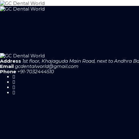
Address
1st floor, Khajaguda Main Road, next to Andhra 
Email
gcdentalworld@gmail.com
Phone
+91-7032444510