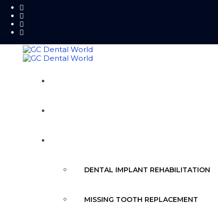
HOME
ABOUT
SERVICES
DENTAL IMPLANT REHABILITATION
MISSING TOOTH REPLACEMENT