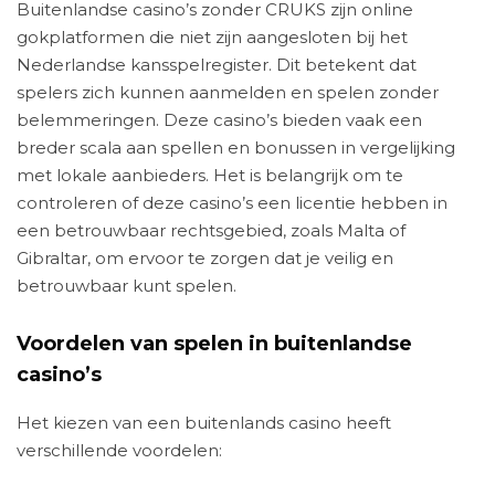
Buitenlandse casino’s zonder CRUKS zijn online
gokplatformen die niet zijn aangesloten bij het
Nederlandse kansspelregister. Dit betekent dat
spelers zich kunnen aanmelden en spelen zonder
belemmeringen. Deze casino’s bieden vaak een
breder scala aan spellen en bonussen in vergelijking
met lokale aanbieders. Het is belangrijk om te
controleren of deze casino’s een licentie hebben in
een betrouwbaar rechtsgebied, zoals Malta of
Gibraltar, om ervoor te zorgen dat je veilig en
betrouwbaar kunt spelen.
Voordelen van spelen in buitenlandse
casino’s
Het kiezen van een buitenlands casino heeft
verschillende voordelen: