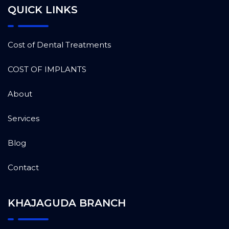
QUICK LINKS
Cost of Dental Treatments
COST OF IMPLANTS
About
Services
Blog
Contact
KHAJAGUDA BRANCH