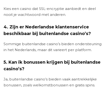
Kies een casino dat SSL-encryptie aanbiedt en deel
nooit je wachtwoord met anderen.
4. Zijn er Nederlandse klantenservice
beschikbaar bij buitenlandse casino’s?
Sommige buitenlandse casino’s bieden ondersteuning
in het Nederlands, maar dit varieert per platform.
5. Kan ik bonussen krijgen bij buitenlandse
casino’s?
Ja, buitenlandse casino’s bieden vaak aantrekkelijke
bonussen, zoals welkomstbonussen en gratis spins.