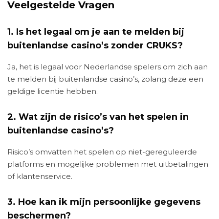
Veelgestelde Vragen
1. Is het legaal om je aan te melden bij
buitenlandse casino’s zonder CRUKS?
Ja, het is legaal voor Nederlandse spelers om zich aan
te melden bij buitenlandse casino’s, zolang deze een
geldige licentie hebben.
2. Wat zijn de risico’s van het spelen in
buitenlandse casino’s?
Risico’s omvatten het spelen op niet-gereguleerde
platforms en mogelijke problemen met uitbetalingen
of klantenservice.
3. Hoe kan ik mijn persoonlijke gegevens
beschermen?