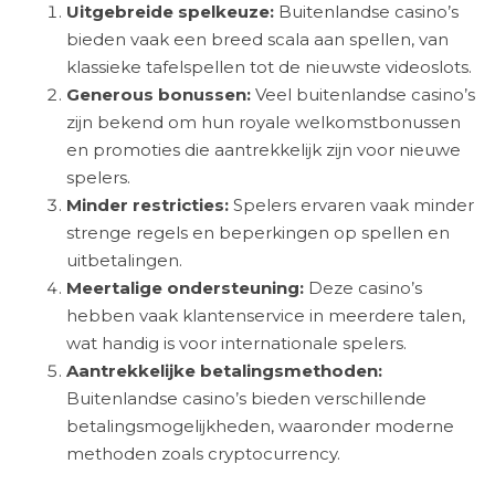
Uitgebreide spelkeuze:
Buitenlandse casino’s
bieden vaak een breed scala aan spellen, van
klassieke tafelspellen tot de nieuwste videoslots.
Generous bonussen:
Veel buitenlandse casino’s
zijn bekend om hun royale welkomstbonussen
en promoties die aantrekkelijk zijn voor nieuwe
spelers.
Minder restricties:
Spelers ervaren vaak minder
strenge regels en beperkingen op spellen en
uitbetalingen.
Meertalige ondersteuning:
Deze casino’s
hebben vaak klantenservice in meerdere talen,
wat handig is voor internationale spelers.
Aantrekkelijke betalingsmethoden:
Buitenlandse casino’s bieden verschillende
betalingsmogelijkheden, waaronder moderne
methoden zoals cryptocurrency.