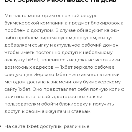
Мы часто мониторим основной ресурс
букмекерской компании а предмет блокировок а
проблем с доступом. В случае обнаружит каких-
либо проблем киромарусом доступом, мы тут
добавляем ссылку и актуальное рабочий домен.
Чтобы иметь постоянно доступ к небольшому
аккаунту 1xBet, поленитесь надежные источники
возможных адресов — 1хбет зеркало рабочее
следующее. Зеркало 1хбет – это альтернативный
методом доступа к знаменитому букмекерскому
сайту 1хбет. Оно представляет себя полную копию
оригинального сайта, которая позволяли
пользователям обойти блокировку и получить
доступ к своим аккаунтам и ставкам.
На сайте 1xbet доступны различные