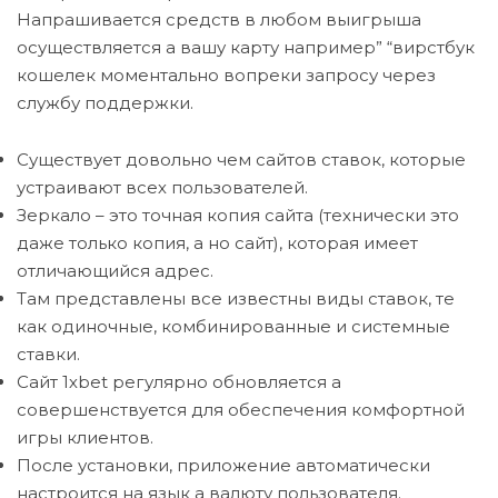
Напрашивается средств в любом выигрыша
осуществляется а вашу карту например” “вирстбук
кошелек моментально вопреки запросу через
службу поддержки.
Существует довольно чем сайтов ставок, которые
устраивают всех пользователей.
Зеркало – это точная копия сайта (технически это
даже только копия, а но сайт), которая имеет
отличающийся адрес.
Там представлены все известны виды ставок, те
как одиночные, комбинированные и системные
ставки.
Сайт 1хbet регулярно обновляется а
совершенствуется для обеспечения комфортной
игры клиентов.
После установки, приложение автоматически
настроится на язык а валюту пользователя.