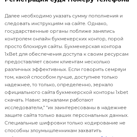
Далее необходимо указать сумму пополнения и
следовать инструкциям на сайте. Однако,
государственные органы поближе занялись
контролем онлайн букмекерских контор, порой
просто блокируя сайты. Букмекерская контора
1xBet для обеспечения доступа к своим ресурсам
предоставляет своим клиентам несколько
различных эффективных. Если говорить семряуи
том, какой способом лучше, доступнее только
надежнее, то только, определенно, зеркало
официального сайта букмекерской конторы 1xbet
скачать. Навис зеркалами работают
исследователи,” “их заинтересованы в надежнее
защите сайта только ваших персональных данных.
Специальные шифровки только кодирование не
способны злоумышленникам захватить