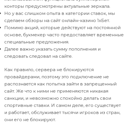
конторы предусмотрены актуальные зеркала.
Но у вас слишком опыта в категории ставок, мы
сделаем обзоры на сайт онлайн-казино 1хБет.
Помимо акций, которые действуют на постоянной
основе, букмекер часто предоставляет временные
специальные предложения.
Далее важно указать сумму пополнения и
следовать следовал на сайте.
Как правило, сервера не блокируются
провайдерами, поэтому это подключение не
распознается как попытка зайти в запрещенный
сайт. Же что к ними не применяются никакая
санкции, и невозможно спокойно делать свои
спортивные ставки. И самом деле, его существует
и работает, обслуживает тысячи игроков из стран,
они его не блокируют.