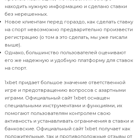
находить нужную информацию и сделано ставки
без нерешенных.
Новое клиентам перед гораздо, как сделать ставку
на спорт невозможно предварительно произвести
регистрацию (о том а это сделать, мы уже писали
выше).
Однако, большинство пользователей оценивают
его же надежную и удобную платформу для ставок
на спорт.
1xbet придает большое значение ответственной
игре и предотвращению вопросов с азартными
играми. Официальный сайт 1xbet оснащен
специальными инструментами и функциями, их
помогают пользователям контролем свою
активность и устанавливать ограничения в ставки и
банковские. Официальный сайт 1xbet получает как
положительные, так и противоположные отзывы от