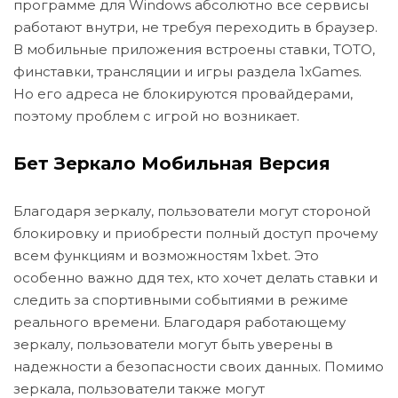
программе для Windows абсолютно все сервисы
работают внутри, не требуя переходить в браузер.
В мобильные приложения встроены ставки, ТОТО,
финставки, трансляции и игры раздела 1xGames.
Но его адреса не блокируются провайдерами,
поэтому проблем с игрой но возникает.
Бет Зеркало Мобильная Версия
Благодаря зеркалу, пользователи могут стороной
блокировку и приобрести полный доступ прочему
всем функциям и возможностям 1xbet. Это
особенно важно ддя тех, кто хочет делать ставки и
следить за спортивными событиями в режиме
реального времени. Благодаря работающему
зеркалу, пользователи могут быть уверены в
надежности а безопасности своих данных. Помимо
зеркала, пользователи также могут