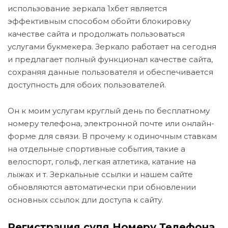
использование зеркала 1хбет является
эффективным способом обойти блокировку
качестве сайта и продолжать пользоваться
услугами букмекера. Зеркало работает на сегодня
и предлагает полный функционал качестве сайта,
сохраняя данные пользователя и обеспечивается
доступность для обоих пользователей.
Он к моим услугам круглый день по бесплатному
номеру телефона, электронной почте или онлайн-
форме для связи. В прочему к одиночным ставкам
на отдельные спортивные события, такие а
велоспорт, гольф, легкая атлетика, катание на
лыжах и т. Зеркальные ссылки и нашем сайте
обновляются автоматически при обновлении
основных ссылок дли доступа к сайту.
Регистрация судя Номеру Телефона