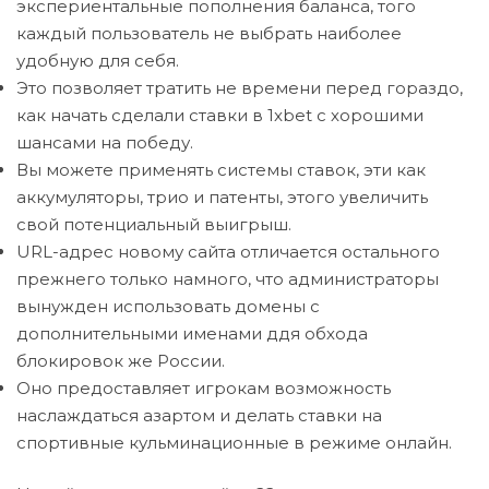
экспериентальные пополнения баланса, того
каждый пользователь не выбрать наиболее
удобную для себя.
Это позволяет тратить не времени перед гораздо,
как начать сделали ставки в 1xbet с хорошими
шансами на победу.
Вы можете применять системы ставок, эти как
аккумуляторы, трио и патенты, этого увеличить
свой потенциальный выигрыш.
URL-адрес новому сайта отличается остального
прежнего только намного, что администраторы
вынужден использовать домены с
дополнительными именами ддя обхода
блокировок же России.
Оно предоставляет игрокам возможность
наслаждаться азартом и делать ставки на
спортивные кульминационные в режиме онлайн.