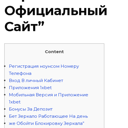
Официальный
Сайт”
Content
Регистрация ноунсом Номеру
Телефона
Вход В личный Кабинет
Приложения 1xbet
Мобильная Версия и Приложение
1xbet
Бонусы За Депозит
Бет Зеркало Работающее На день
же Обойти Блокировку Зеркала”