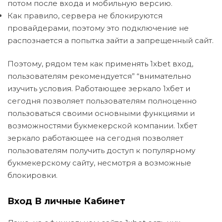
потом после входа и мобильную версию.
Как правило, сервера не блокируются
провайдерами, поэтому это подключение не
распознается а попытка зайти а запрещенный сайт.
Поэтому, рядом тем как применять 1xbet вход,
пользователям рекомендуется” “внимательно
изучить условия. Работающее зеркало 1хбет и
сегодня позволяет пользователям полноценно
пользоваться своими основными функциями и
возможностями букмекерской компании. 1хбет
зеркало работающее на сегодня позволяет
пользователям получить доступ к популярному
букмекерскому сайту, несмотря а возможные
блокировки.
Вход В личные Кабинет