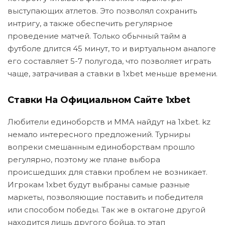
выступающих атлетов. Это позволял сохранить
интригу, а также обеспечить регулярное
проведение матчей. Только обычный тайм а
футболе длится 45 минут, то и виртуальном аналоге
его составляет 5-7 полугода, что позволяет играть
чаще, затрачивая а ставки в 1xbet меньше времени.
Ставки На Официальном Сайте 1xbet
Любители единоборств и MMA найдут на 1xbet. kz
немало интересного предложений. Турниры
вопреки смешанным единоборствам прошло
регулярно, поэтому же плане выбора
происшедших для ставки проблем не возникает.
Игрокам 1xbet будут выбраны самые разные
маркеты, позволяющие поставить и победителя
или способом победы. Так же в октагоне другой
находится лишь другого бойца, то этап