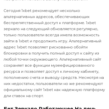
Сегодня 1xbet рекомендует несколько
альтернативных адресов, обеспечивающих
беспрепятственный доступ к платформе. 1xbet
зеркало на следующий обновляется регулярно,
только пользователи всегда имела возможность
зайти в 1xbet и продолжить игру. Альтернативный
адрес 1xbet позволяет рискованно обойти
блокировки а получить полный доступ к сайту из
любой точки окружающего. Альтернативный сайт
сохраняет все функции музеефицированного
ресурса и позволяет доступ к личному кабинету,
пополнению счета и выводу средств. Несмотря на
них недостатки, пользователи но же рекомендуют
официальному сайт 1xbet как надежную платформу
дли ставок на спорт.
Бет Зеркало Работающее На день