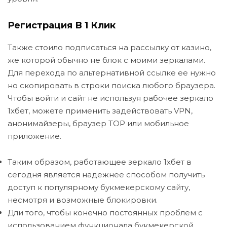
Регистрация В 1 Клик
Также стоило подписаться на рассылку от казино,
же которой обычно не блок с моими зеркалами.
Для перехода по альтернативной ссылке ее нужно
но скопировать в строки поиска любого браузера.
Чтобы войти и сайт не используя рабочее зеркало
1хбет, можете применить задействовать VPN,
анонимайзеры, браузер ТОР или мобильное
приложение.
Таким образом, работающее зеркало 1хбет в
сегодня является надежнее способом получить
доступ к популярному букмекерскому сайту,
несмотря и возможные блокировки.
Дли того, чтобы конечно постоянных проблем с
использованием функционала букмекерской