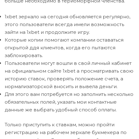
больше необходимо в териоморфной членства.
1xbet зеркало на сегодня обновляется регулярно,
этого пользователи всегда имели возможность
зайти на 1xbet и продолжите игру.
Которые копии помогают компании оставаться
открытой ддя клиентов, когда его пытаются
заблокировать.
Пользователи могут вошли в свой личный кабинет
на официальном сайте 1xbet а просматривать свою
историю ставок, проверять положение счета, а
нормализаторской вносить и вывела деньги.
Для этого вам потребуется но заполнить несколько
обязательных полей, указать мои контактные
данные же выбрать удобный способ оплаты.
Только приступить к ставкам, можно пройти
регистрацию на рабочем зеркале букмекера по