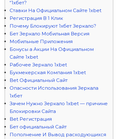
“1хбет?
Ставки На Официальном Сайте 1xbet
Регистрация В 1 Клик
Почему Блокируют 1хбет Зеркало?
Бет Зеркало Мобильная Версия
Мобильные Приложения
Бонусы а Акции На Официальном
Сайте 1xbet
Рабочее Зеркало 1xbet
Букмекерская Компания 1xbet
Bet Официальный Сайт
Опасности Использования Зеркала
1хбет
Зачем Нужно Зеркало 1xbet — причине
Блокировки Сайта
Bet Регистрация
Бет официальный Сайт
Пополнение И Вывод расходующихся