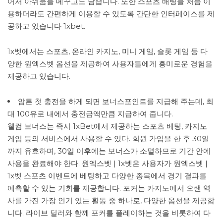
어서 아쉬움을 메꾸고도 남습니다. 또한 스포츠 배팅을 처음 이
용하더라도 간편하게 이용할 수 있도록 간단한 인터페이스를 제
공하고 있습니다 1xbet.
1x벳에서는 스포츠, 온라인 카지노, 미니 게임, 슬롯 게임 등 다
양한 원엑스벳 옵션을 제공하여 사용자들에게 흥미로운 경험을
제공하고 있습니다.
암튼 첫 충전을 하게 되면 보너스포인트를 지급해 주는데, 최
대 100유로 내에서 충전금액만큼 지급하여 줍니다.
웰컴 보너스는 즉시 1xBet에서 제공하는 스포츠 베팅, 카지노
게임 등의 서비스에서 사용할 수 있다. 회원 가입을 한 후 30일
까지 유효하며, 30일 이후에는 보너스가 소멸하므로 기간 안에
사용을 완료해야 한다. 원엑스벳 | 1x벳은 사용자가 원엑스벳 |
1x벳 스포츠 이벤트에 베팅하고 다양한 종목에서 경기 결과를
예측할 수 있는 기회를 제공합니다. 포커는 카지노에서 오랜 역
사를 가진 가장 인기 있는 활동 중 하나로, 다양한 옵션을 제공합
니다. 라이브 딜러와 함께 포커를 플레이하는 것을 비롯하여 다