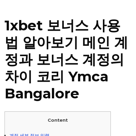
1xbet 보너스 사용
법 알아보기 메인 계
정과 보너스 계정의
차이 코리 Ymca
Bangalore
Content
계정 세부 정보 입력