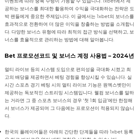
이벤트에 따라 중복 수령이 가능할 수 있습니다. 1xbet에서 제
공하는 보너스를 최대한 활용하여 수익을 극대화하는 전략은 도
박 팬들에게 중요한 주제입니다. 이 글에서는 1xbet의 보너스를
효과적으로 전환하여 더 많은 이익을 창출하는 방법을 소개합니
다. 다양한 보너스 유형에 따라 최적의 접근 방식을 선택하고, 보
너스를 효율적으로 관리하는 방법에 대해 알아봅니다.
Bet 프로모션코드 및 보너스 계정 사용법 – 2024년
멀티 라이브 등의 시스템 도입으로 편의성을 극대화 시켰고 최
고의 배당을 제공하면서 베팅 경험을 향상시킬 수 있습니다. 실
시간 스포츠 경기 베팅 시의 멀티 라이브 기능은 원엑스벳만이
제공하는 독보적인 스트리밍 시스템입니다. 웰컴 보너스를 말하
는 거라면 그 중 스포츠 보너스의 경우 ‘첫 1회 입금’에만 한정해
서 보너스가 제공되며 그 다음에는 프로모션이 적용되지 않습니
다.
한국의 플레이어들은 아래의 간단한 단계들을 따라 1xbet 등록