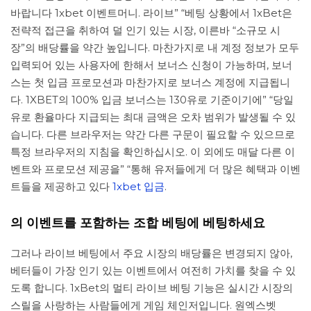
바랍니다 1xbet 이벤트머니. 라이브” “베팅 상황에서 1xBet은
전략적 접근을 취하여 덜 인기 있는 시장, 이른바 “소규모 시
장”의 배당률을 약간 높입니다. 마찬가지로 내 계정 정보가 모두
입력되어 있는 사용자에 한해서 보너스 신청이 가능하며, 보너
스는 첫 입금 프로모션과 마찬가지로 보너스 계정에 지급됩니
다. 1XBET의 100% 입금 보너스는 130유로 기준이기에” “당일
유로 환율마다 지급되는 최대 금액은 오차 범위가 발생될 수 있
습니다. 다른 브라우저는 약간 다른 구문이 필요할 수 있으므로
특정 브라우저의 지침을 확인하십시오. 이 외에도 매달 다른 이
벤트와 프로모션 제공을” “통해 유저들에게 더 많은 혜택과 이벤
트들을 제공하고 있다
1xbet 입금
.
의 이벤트를 포함하는 조합 베팅에 베팅하세요
그러나 라이브 베팅에서 주요 시장의 배당률은 변경되지 않아,
베터들이 가장 인기 있는 이벤트에서 여전히 가치를 찾을 수 있
도록 합니다. 1xBet의 멀티 라이브 베팅 기능은 실시간 시장의
스릴을 사랑하는 사람들에게 게임 체인저입니다. 원엑스벳