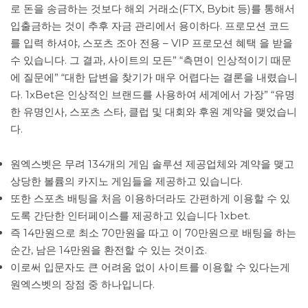
로 돈을 송금하는 것보다 해외 거래소(FTX, Bybit 등)를 통해서
입출금하는 것이 추후 자금 관리에서 용이하다. 프로모션 코드
를 입력 하셔야, 스포츠 조아 전용 – VIP 프로모션 혜택 을 받을
수 있습니다. 그 결과, 사이트의 모든” “측면이 인상적이기 때문
에 질문에” “대한 답변을 찾기가 매우 어렵다는 결론을 내렸습니
다. 1xBet은 인상적인 브랜드를 사용하여 세계에서 가장” “유명
한 유명인사, 스포츠 스타, 클럽 및 대회와 후원 계약을 맺었습니
다.
원엑스벳은 무려 134개의 게임 솔루션 제공업체와 계약을 맺고
상당한 볼륨의 카지노 게임들을 제공하고 있습니다.
또한 스포츠 배팅을 처음 이용하더라도 간편하게 이용할 수 있
도록 간단한 인터페이스를 제공하고 있습니다 1xbet.
즉 14만원으로 최소 70만원을 따고 이 70만원으로 배팅을 하는
순간, 남은 14만원을 환전할 수 있는 것이죠.
이로써 입문자도 큰 어려움 없이 사이트를 이용할 수 있다는게
원엑스벳의 장점 중 하나입니다.