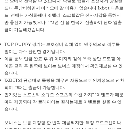
스 중에서 선택할 수 있습니다. 막말로 힘들게 운전해서 강원랜
드나 돈낭비하면서 마카오에 갈 이유가 없습니다 1xbet 다운로
드. 전에는 가상화폐나 넷텔러, 스크릴같은 전자지갑을 통해서
만 충전이 가능했으나, ” “3년 전 쯤 한국에 진출하여 원화 입출
금이 가능해졌습니다.
TOP PUPPY 경기는 보호장비 일체 없이 맨주먹으로 격투를
벌이는 다소 잔인한 경기입니다.
이를 통해 입금 완료 후 위 이미지와 같이 우측 상단 프로필 아
이콘 클릭 후 왼쪽에 보이는 보너스 계정에서 확인해보실 수 있
습니다.
1XBET의 규정대로 롤링을 채우면 자동으로 메인계정으로 전환
되며 그때는 출금이 가능합니다.
인기있는 스포츠와 소규모 스포츠의 수천 가지” “이벤트가 매분
마다 제공되며 각 플레이어는 원하는대로 이벤트를 찾을 수 있
습니다.
보너스는 보통 계정당 한 번씩 제공되지만, 특정 프로모션이나