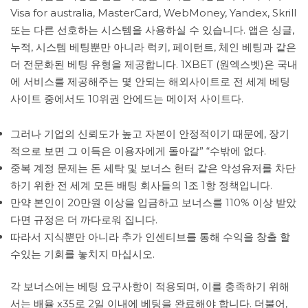
Visa for australia, MasterCard, WebMoney, Yandex, Skrill
또는 다른 선호하는 시스템을 사용하실 수 있습니다. 앱은 싱글,
누적, 시스템 베팅뿐만 아니라 럭키, 페이턴트, 체인 베팅과 같은
더 전문화된 베팅 유형을 제공합니다. 1XBET (원엑스벳)은 국내
에 서비스를 제공해주는 몇 안되는 해외사이트로 전 세계 베팅
사이트 중에서도 10위권 안에드는 메이저 사이트다.
그러나 기업의 신뢰도가 높고 자본이 안정적이기 때문에, 장기
적으로 보면 그 이득은 이용자에게 돌아갈” “수밖에 없다.
중복 계정 문제는 돈 세탁 및 보너스 헌터 같은 악성유저를 차단
하기 위한 전 세계 모든 배팅 회사들의 1조 1항 정책입니다.
만약 본인이 20만원 이상을 입금하고 보너스를 110% 이상 받았
다면 규정은 더 까다로워 집니다.
따라서 지식뿐만 아니라 추가 인센티브를 통해 수익을 창출 할
수있는 기회를 놓치지 마십시오.
각 보너스에는 베팅 요구사항이 적용되며, 이를 충족하기 위해
서는 배율 x35로 2일 이내에 베팅을 완료해야 합니다. 더불어,