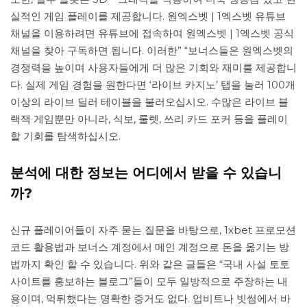
실적인 게임 플레이를 제공합니다. 원엑스벳 | 1엑스벳 유튜브
채널을 이용하려면 유튜브에 접속하여 원엑스벳 | 1엑스벳 공식
채널을 찾아 구독하면 됩니다. 이러한” “보너스들은 원엑스벳의
경쟁력을 높이며 사용자들에게 더 많은 기회와 재미를 제공합니
다. 실제 게임 경험을 원한다면 ‘라이브 카지노’ 탭을 눌러 100개
이상의 라이브 딜러 테이블을 불러오십시오. 수많은 라이브 블
랙잭 게임뿐만 아니라, 식보, 룰렛, 쓰리 카드 포커 등을 플레이
할 기회를 탐색하십시오.
분석에 대한 정보는 어디에서 받을 수 있습니
까?
신규 플레이어들이 자주 묻는 질문을 바탕으로, 1xbet 프로모션
코드 활용법과 보너스 계정에서 메인 계정으로 돈을 옮기는 방
법까지 확인 할 수 있습니다. 위와 같은 글들은 “국내 사설 토토
사이트를 홍보하는 블로그”들이 모두 일방적으로 주장하는 내
용이며, 먹튀했다는 명확한 증거도 없다. 업비트나 빗썸에서 바