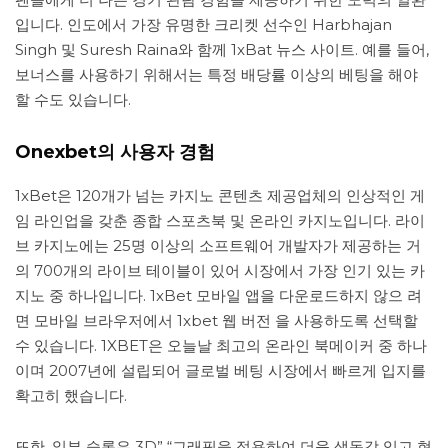
입니다. 인도에서 가장 유명한 크리켓 선수인 Harbhajan
Singh 및 Suresh Raina와 함께 1xBat 뉴스 사이트. 예를 들어,
보너스를 사용하기 위해서는 특정 배당률 이상의 베팅을 해야
할 수도 있습니다.
Onexbet의 사용자 경험
1xBet은 120개가 넘는 카지노 콘텐츠 제공업체의 인상적인 게
임 라인업을 갖춘 종합 스포츠북 및 온라인 카지노입니다. 라이
브 카지노에는 25명 이상의 소프트웨어 개발자가 제공하는 거
의 700개의 라이브 테이블이 있어 시장에서 가장 인기 있는 카
지노 중 하나입니다. 1xBet 모바일 앱을 다운로드하지 않으 려
면 모바일 브라우저에서 1xbet 웹 버전 을 사용하도록 선택할
수 있습니다. 1XBET은 오늘날 최고의 온라인 북메이커 중 하나
이며 2007년에 설립되어 글로벌 베팅 시장에서 빠르게 입지를
확고히 했습니다.
또한, 일부 슬롯은 3D” “그래픽을 적용하여 더욱 생동감 있고 현