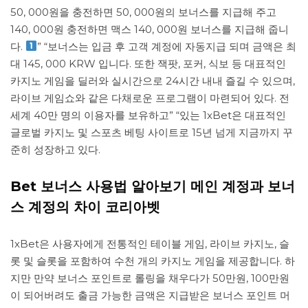
50, 000원을 충전하면 50, 000원의 보너스를 지급해 주고
140, 000원 충전하면 맥스 140, 000원 보너스를 지급해 줍니
다.
” “보너스는 입금 후 고객 계정에 자동지급 되며 금액은 최
대 145, 000 KRW 입니다. 또한 잭팟, 포커, 식보 등 대표적인
카지노 게임을 딜러와 실시간으로 24시간 내내 즐길 수 있으며,
라이브 게임쇼와 같은 다채로운 프로그램이 마련되어 있다. 전
세계 40만 명의 이용자를 보유하고” “있는 1xBet은 대표적인
글로벌 카지노 및 스포츠 베팅 사이트로 15년 넘게 지금까지 꾸
준히 성장하고 있다.
Bet 보너스 사용법 알아보기 메인 계정과 보너
스 계정의 차이 코리아벳
1xBet은 사용자에게 전통적인 테이블 게임, 라이브 카지노, 슬
롯 및 슬롯을 포함하여 수천 개의 카지노 게임을 제공합니다. 하
지만 만약 보너스 포인트로 롤링을 채우다가 50만원, 100만원
이 되어버려도 출금 가능한 금액은 지급받은 보너스 포인트 머