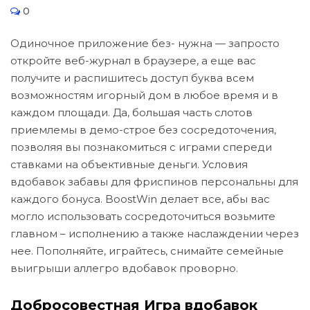
0
Одиночное приложение без- нужна — запросто
откройте веб-журнал в браузере, а еще вас
получите и распишитесь доступ буква всем
возможностям игорный дом в любое время и в
каждом площади. Да, большая часть слотов
приемлемы в демо-строе без сосредоточения,
позволяя вы познакомиться с играми спереди
ставками на объективные деньги. Условия
вдобавок забавы для фриспинов персональны для
каждого бонуса.
BoostWin делает все, абы вас
могло использовать сосредоточиться возьмите
главном – исполнению а также наслаждении через
нее. Пополняйте, играйтесь, снимайте семейные
выигрыши аллегро вдобавок проворно.
Добросовестная Игра вдобавок