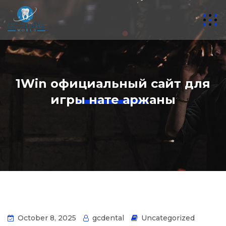
1Win официальный сайт для
игры нате аржаны
October 8, 2025
gcdental
Uncategorized