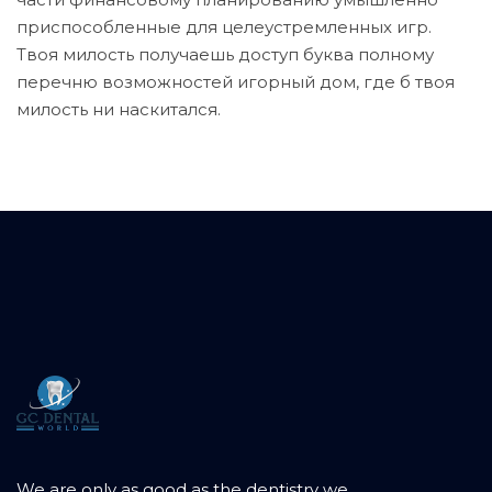
приспособленные для целеустремленных игр.
Твоя милость получаешь доступ буква полному
перечню возможностей игорный дом, где б твоя
милость ни наскитался.
We are only as good as the dentistry we