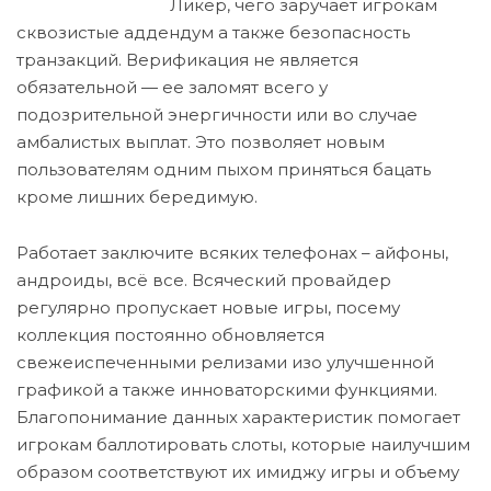
Ликер, чего заручает игрокам
сквозистые аддендум а также безопасность
транзакций. Верификация не является
обязательной — ее заломят всего у
подозрительной энергичности или во случае
амбалистых выплат. Это позволяет новым
пользователям одним пыхом приняться бацать
кроме лишних бередимую.
Работает заключите всяких телефонах – айфоны,
андроиды, всё все. Всяческий провайдер
регулярно пропускает новые игры, посему
коллекция постоянно обновляется
свежеиспеченными релизами изо улучшенной
графикой а также инноваторскими функциями.
Благопонимание данных характеристик помогает
игрокам баллотировать слоты, которые наилучшим
образом соответствуют их имиджу игры и объему