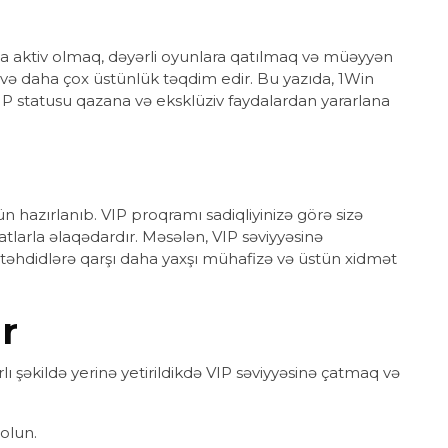
a aktiv olmaq, dəyərli oyunlara qatılmaq və müəyyən
 və daha çox üstünlük təqdim edir. Bu yazıda, 1Win
IP statusu qazana və eksklüziv faydalardan yararlana
 hazırlanıb. VIP proqramı sadiqliyinizə görə sizə
tlarla əlaqədardır. Məsələn, VIP səviyyəsinə
n təhdidlərə qarşı daha yaxşı mühafizə və üstün xidmət
r
 şəkildə yerinə yetirildikdə VIP səviyyəsinə çatmaq və
olun.