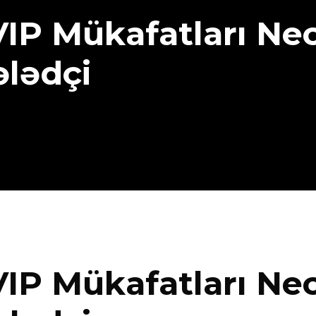
VIP Mükafatları Ne
lədçi
VIP Mükafatları Ne